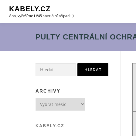
Přeskočit
KABELY.CZ
na
Ano, vyřešíme i Váš speciální případ :-)
obsah
PULTY CENTRÁLNÍ OCHR
Vyhledávání
ARCHIVY
Archivy
KABELY.CZ