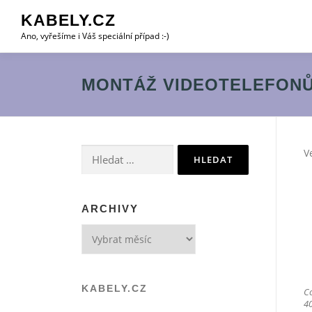
Přeskočit
KABELY.CZ
na
Ano, vyřešíme i Váš speciální případ :-)
obsah
MONTÁŽ VIDEOTELEFON
Vyhledávání
V
ARCHIVY
Archivy
KABELY.CZ
C
4