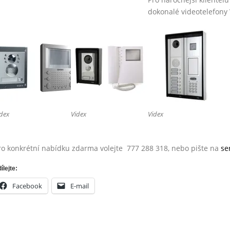
dokonalé videotelefony 
dex
Videx
Videx
ro konkrétní nabídku zdarma volejte 777 288 318, nebo pište na
se
ílejte:
Facebook
E-mail