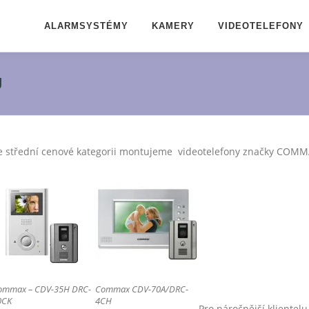
ALARMSYSTÉMY
KAMERY
VIDEOTELEFONY
Ů
e střední cenové kategorii montujeme videotelefony značky COMM
ommax – CDV-35H DRC-
Commax CDV-70A/DRC-
0CK
4CH
Pro náročnější klientel