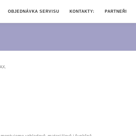
OBJEDNÁVKA SERVISU
KONTAKTY:
PARTNEŘI
AX.
u montujeme vzhledově, materiálově i funkčně