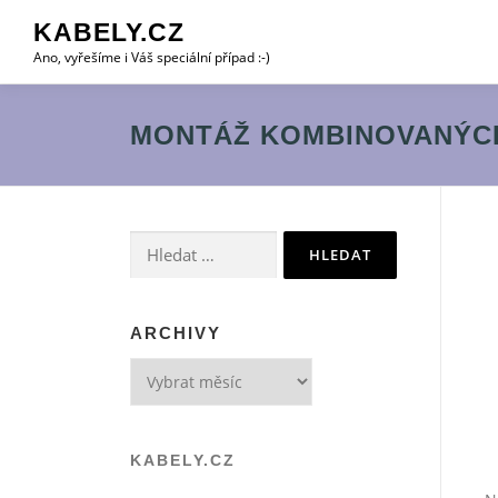
Přeskočit
KABELY.CZ
na
Ano, vyřešíme i Váš speciální případ :-)
obsah
MONTÁŽ KOMBINOVANÝC
Vyhledávání
ARCHIVY
Archivy
KABELY.CZ