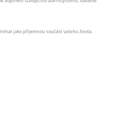
ík doplnění stávajícího alarmsystému, dáváme
nímat jako příjemnou součást vašeho života.