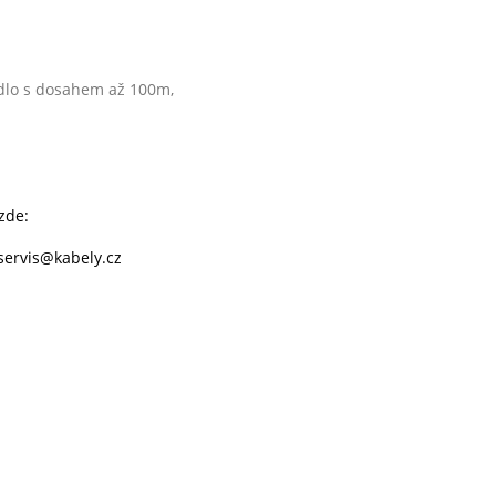
idlo s dosahem až 100m,
 zde:
servis@kabely.cz