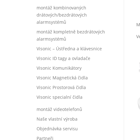
montáž kombinovaných
drátových/bezdrátových
alarmsystémů
M
montáž kompletně bezdrátových
V
alarmsystémů
Visonic – Ústředna a klávesnice
Visonic ID tagy a ovladače
Visonic Komunikátory
Visonic Magnetická čidla
Visonic Prostorová čidla
Visonic specialní čidla
montáž videotelefonů
Naše vlastní výroba
Objednávka servisu
Partneři