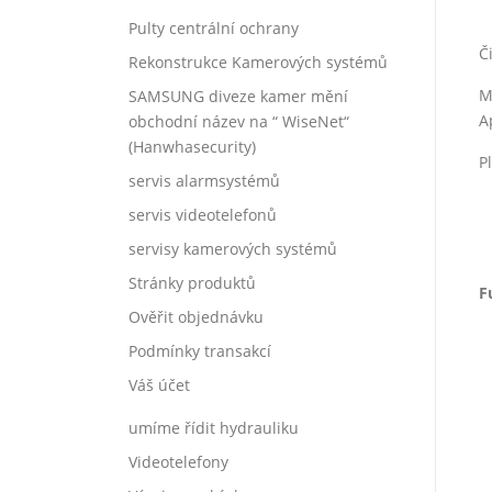
Pulty centrální ochrany
Č
Rekonstrukce Kamerových systémů
M
SAMSUNG diveze kamer mění
A
obchodní název na “ WiseNet“
(Hanwhasecurity)
P
servis alarmsystémů
servis videotelefonů
servisy kamerových systémů
Stránky produktů
F
Ověřit objednávku
Podmínky transakcí
Váš účet
umíme řídit hydrauliku
Videotelefony