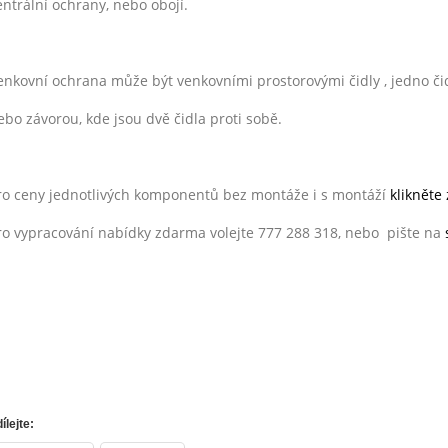
entrální ochrany, nebo obojí.
enkovní ochrana může být venkovními prostorovými čidly , jedno č
ebo závorou, kde jsou dvě čidla proti sobě.
ro ceny jednotlivých komponentů bez montáže i s montáží
klikněte
ro vypracování nabídky zdarma volejte 777 288 318, nebo pište na
ílejte: