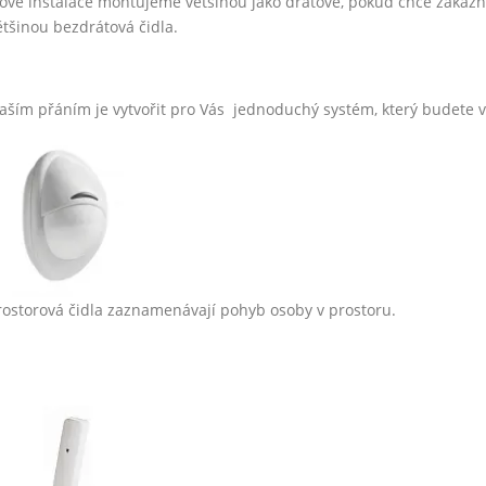
ové instalace montujeme většinou jako drátové, pokud chce zákazn
ětšinou bezdrátová čidla.
aším přáním je vytvořit pro Vás jednoduchý systém, který budete v
rostorová čidla zaznamenávají pohyb osoby v prostoru.