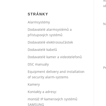
N
v
STRÁNKY
Alarmsystémy
N
Dodavatelé alarmsystémů a
přístupových systémů
Dodavatelé elektrosoučástek
Dodavatelé kabelů
Dodavatelé kamer a videotelefonů
DSC manuály
P
Equipment delivery and installation
of security alarm-systems
Kamery
Kontakty a adresy:
montáž IP kamerových systémů
SAMSUNG