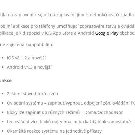
idla na zaplavení reagují na zaplavení jímek, nefunkčnost čerpadla 
obilní aplikace pro telefony umožňující zobrazování stavu a ovlá
plikace je k dispozici v iOS App Store a Android
Google Play
obchodě
lně zajištěná kompatibilita:
iOS v8.1.2 a novější
Android v4.3 a novější
unkce
Zjištení stavu bloků a zón
Ovládání systému – zapnout/vypnout, odpojení zón, ovládání 
Bloky lze zapínat do různých režimů – Doma/Odchod/Noc
Lze ovládat více bloků najednou, nebo každý blok samostatně
Okamžitá reakce systému na jednotlivé příkazy