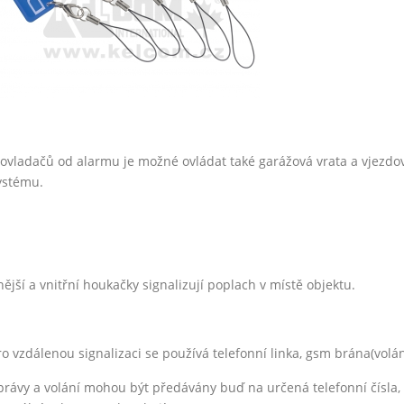
 ovladačů od alarmu je možné ovládat také garážová vrata a vjezdo
ystému.
nější a vnitřní houkačky signalizují poplach v místě objektu.
ro vzdálenou signalizaci se používá telefonní linka, gsm brána(volán
právy a volání mohou být předávány buď na určená telefonní čísla,