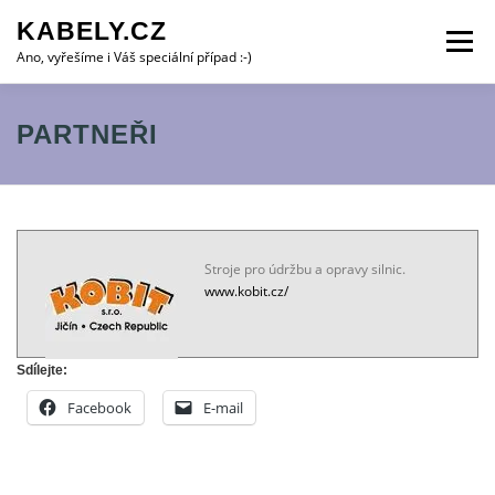
Přeskočit
KABELY.CZ
na
Menu
obsah
Ano, vyřešíme i Váš speciální případ :-)
ALARMSYSTÉMY
KAMERY
VIDEOTELEFONY
PARTNEŘI
OBJEDNÁVKA SERVISU
KONTAKTY:
PARTNEŘI
Stroje pro údržbu a opravy silnic.
www.kobit.cz/
Sdílejte:
Facebook
E-mail