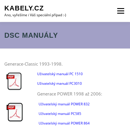
Přeskočit
KABELY.CZ
na
Menu
obsah
Ano, vyřešíme i Váš speciální případ :-)
ALARMSYSTÉMY
KAMERY
VIDEOTELEFONY
DSC MANUÁLY
OBJEDNÁVKA SERVISU
KONTAKTY:
PARTNEŘI
Generace-Classic 1993-1998.
Uživatelský manuál PC 1510
Uživatelský manuál PC3010
Generace POWER 1998 až 2006:
Uživatelský manuál POWER 832
Uživatelský manuál PC585
Uživatelský manuál POWER 864