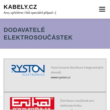
Přeskočit
KABELY.CZ
na
Menu
obsah
Ano, vyřešíme i Váš speciální případ :-)
ALARMSYSTÉMY
KAMERY
VIDEOTELEFONY
DODAVATELÉ
ELEKTROSOUČÁSTEK
OBJEDNÁVKA SERVISU
KONTAKTY:
PARTNEŘI
Autorizovaná distribuce integrovaných
obvodů.
www.ryston.cz
Distribuce součástek pro
elektrotechniku.