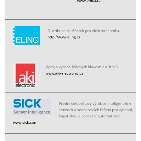
www.enika.cz
Distribuce součástek pro elektrotechniku.
http://www.eling.cz
Vývoj a výroba fóliových klávesnic a štítků.
www.aki-electronic.cz
Přední celosvětový výrobce inteligentních
senzorů a senzorových řešení pro výrobní,
logistickou a procesní automatizaci.
www.sick.com