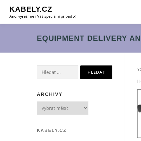
Přeskočit
KABELY.CZ
na
Ano, vyřešíme i Váš speciální případ :-)
obsah
EQUIPMENT DELIVERY AN
Vyhledávání
Y
H
ARCHIVY
Archivy
KABELY.CZ